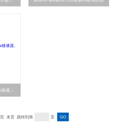
Proline Plus赛多利斯Sartorius移液器、移液枪
页 末页 跳转到第
页