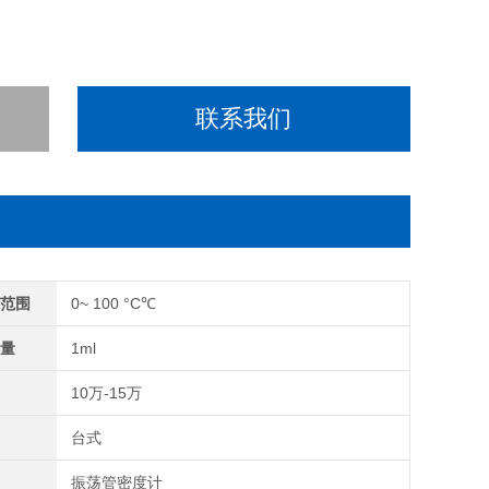
联系我们
度范围
0~ 100 °C℃
样量
1ml
间
10万-15万
别
台式
类
振荡管密度计