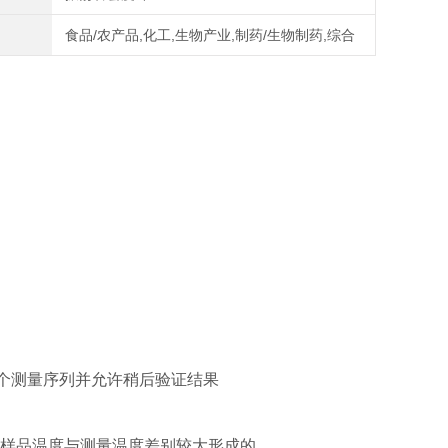
域
食品/农产品,化工,生物产业,制药/生物制药,综合
可监督整个测量序列并允许稍后验证结果
样品温度与测量温度差别较大形成的