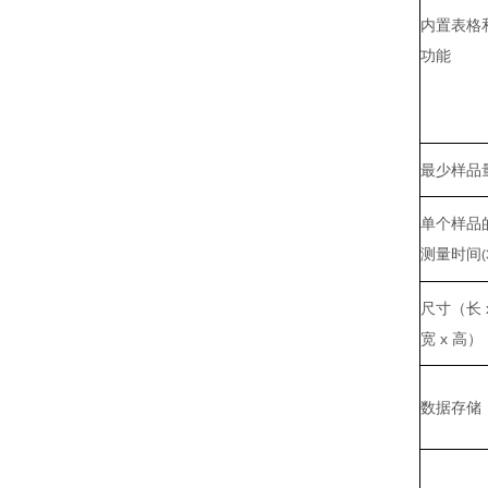
内置表格
功能
最少样品
单个样品
测量时间
(
尺寸（长 
宽 x 高）
数据存储