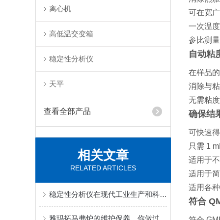
离心机
可在宽广
一次温度
高低温交变箱
参比测量
自动粘
稳定性分析仪
在样品的
天平
消除与粘
无需粘度
查看全部产品
确保结
可快速得出
只需 1 
相关文章
适用于不
RELATED ARTICLES
适用于简
适用各种
稳定性分析仪在现代工业生产和科学研究中扮演着至关重要的角色
符合 Q
雅玛拓马弗炉的维护保养，你做过吗？
符合 GMP