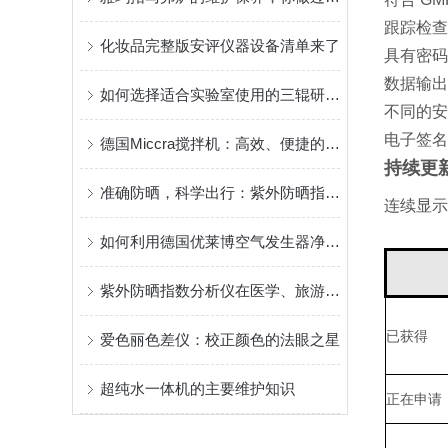
跟踪检查
化妆品完整版安评仪器设备清单来了
具有密码
数据输出
如何选择适合实验室使用的三辊研磨机
不同的安
电子签名
德国Miccra搅拌机：高效、便捷的魅力所在
持续更
准确防晒，科学出行：紫外防晒指数分析仪，让阳光伤害无所遁形
连续显示
如何利用德国优莱博空气发生器净化空气？
紫外防晒指数分析仪在医学、旅游和海滩领域有着广泛的应用价值
已获得
爱色丽色差仪：校正颜色的法眼之星
超纯水一体机的主要维护知识
正在申请