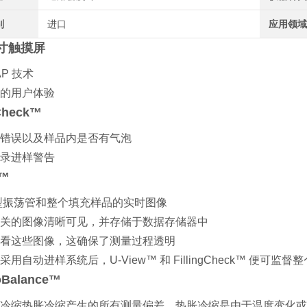
别
进口
应用领
 英寸触摸屏
P 技术
的用户体验
gCheck™
错误以及样品内是否有气泡
录进样警告
w™
 型振荡管和整个填充样品的实时图像
关的图像清晰可见，并存储于数据存储器中
看这些图像，这确保了测量过程透明
采用自动进样系统后，U-View™ 和 FillingCheck™ 便
oBalance™
冷缩热胀冷缩产生的所有测量偏差，热胀冷缩是由于温度变化或