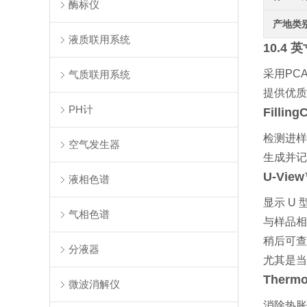
酶标仪
产地类
液质联用系统
10.4
采用PCA
气质联用系统
提供优质
PH计
Fillin
检测进样
空气发生器
生成并记
U-Vie
液相色谱
显示 U
气相色谱
与样品相
稍后可查
分液器
尤其是当
Therm
微波消解仪
消除热胀