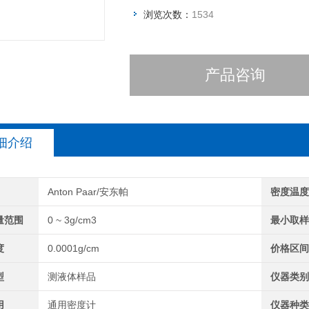
浏览次数：
1534
产品咨询
细介绍
Anton Paar/安东帕
密度温
量范围
0 ~ 3g/cm3
最小取
度
0.0001g/cm
价格区
型
测液体样品
仪器类
用
通用密度计
仪器种